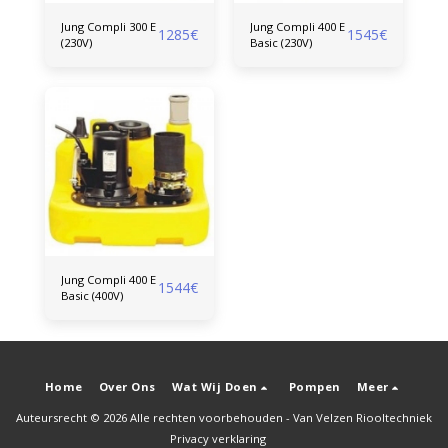
Jung Compli 300 E
Jung Compli 400 E
1285
€
1545
€
(230V)
Basic (230V)
Jung Compli 400 E
1544
€
Basic (400V)
Home
Over Ons
Wat Wij Doen
Pompen
Meer
Auteursrecht © 2026 Alle rechten voorbehouden -
Van Velzen Riooltechniek
Privacy verklaring