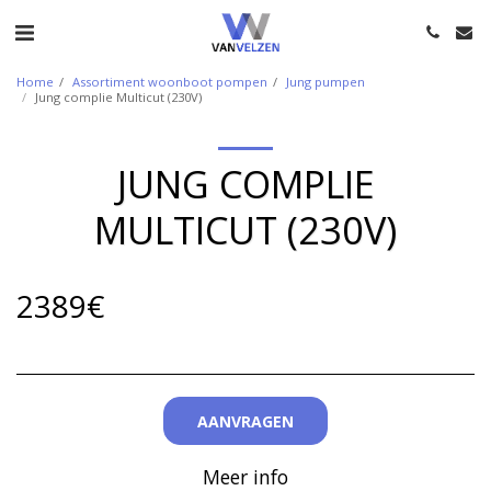
Home
Assortiment woonboot pompen
Jung pumpen
Jung complie Multicut (230V)
JUNG COMPLIE
MULTICUT (230V)
2389
€
AANVRAGEN
Meer info